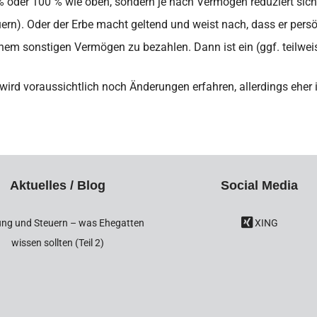
85 % oder 100 % wie oben, sondern je nach Vermögen reduziert si
ern). Oder der Erbe macht geltend und weist nach, dass er persönli
einem sonstigen Vermögen zu bezahlen. Dann ist ein (ggf. teilwei
ird voraussichtlich noch Änderungen erfahren, allerdings eher i
Aktuelles / Blog
Social Media
ng und Steuern – was Ehegatten
XING
wissen sollten (Teil 2)