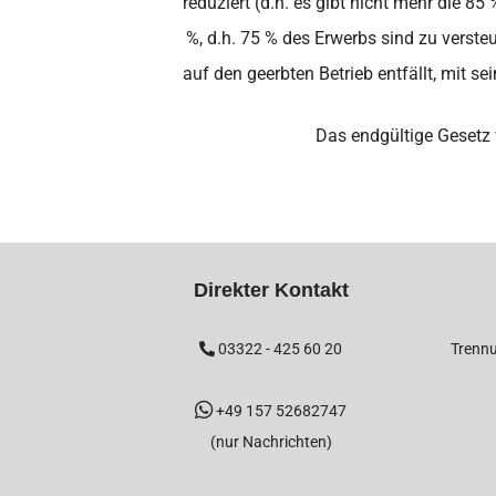
reduziert (d.h. es gibt nicht mehr die 
%, d.h. 75 % des Erwerbs sind zu versteu
auf den geerbten Betrieb entfällt, mit s
Das endgültige Gesetz w
Direkter Kontakt
03322 - 425 60 20
Trennu
+49 157 52682747
(nur Nachrichten)