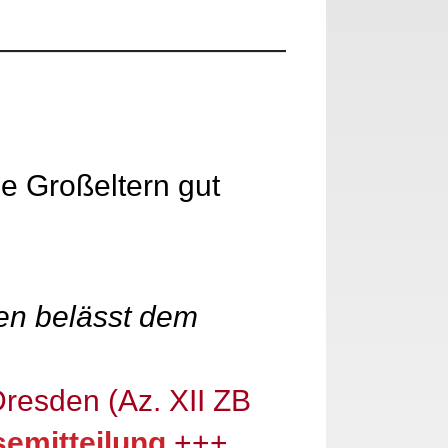
ie Großeltern gut
en belässt dem
resden (Az. XII ZB
emitteilung
+++