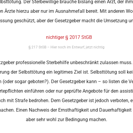
bsttötung. Der Sterbewillige brauche bislang einen Arzt, der ih
en Ärzte hierzu aber nur im Ausnahmefall bereit. Mit anderen Wo
assung geschützt, aber der Gesetzgeber macht die Umsetzung u
§ 217 StGB – Hier noch im Entwurf, jetzt nichtig
tzgeber professionelle Sterbehilfe unbeschränkt zulassen muss. 
ng der Selbsttötung ein legitimes Ziel ist. Selbsttötung soll
h (oder sogar geboten?). Der Gesetzgeber kann – so listen die V
epflichten einführen oder nur geprüfte Angebote für den assisti
h mit Strafe bedrohen. Dem Gesetzgeber ist jedoch verboten, e
 machen. Einen Nachweis der Ernsthaftigkeit und Dauerhaftigkei
aber sehr wohl zur Bedingung machen.