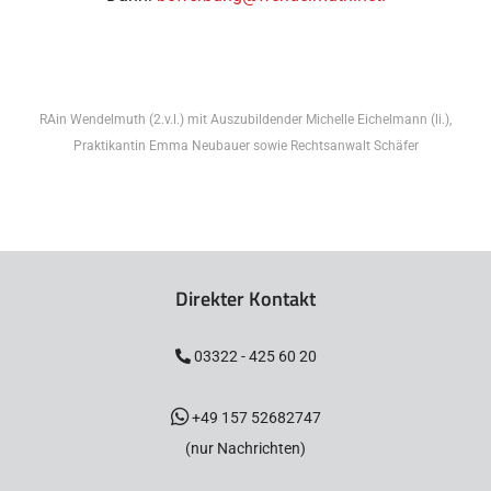
RAin Wendelmuth (2.v.l.) mit Auszubildender Michelle Eichelmann (li.),
Praktikantin Emma Neubauer sowie Rechtsanwalt Schäfer
Direkter Kontakt
03322 - 425 60 20
+49 157 52682747
(nur Nachrichten)